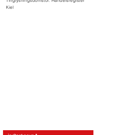
Tinglysningsdomstol: Handelsregister
Kiel
Kontaktforespørgsel