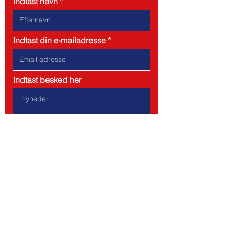
indtast navn
Indtast din e-mailadresse
indtast besked her
Indsend
Adresse: Am Tangstedter Forst
2, Norderstedt (Hamborg)