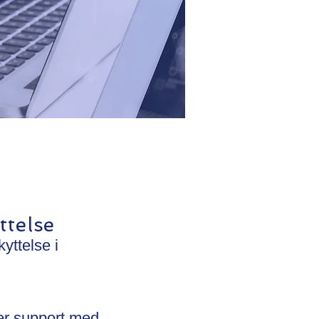
ttelse
yttelse i
er support med