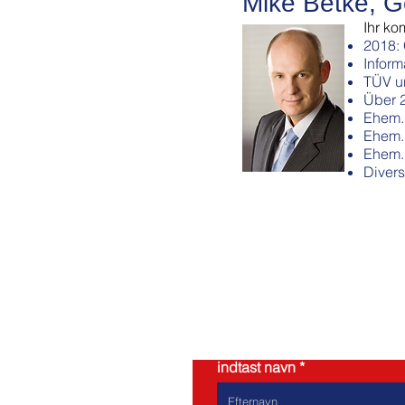
Mike Betke, G
Ihr ko
2018:
Inform
TÜV un
Über 2
Ehem. 
Ehem.
Ehem.
Divers
indtast navn