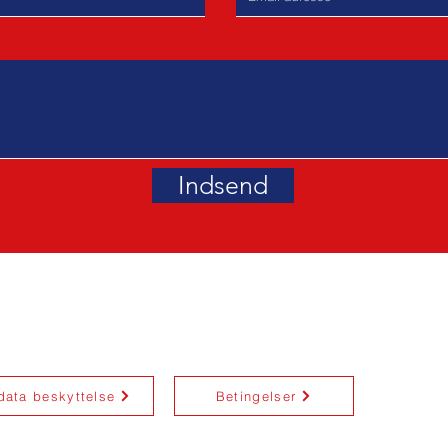
Indsend
rst 2, Norderstedt (Hamborg)
Tlf .: +49 (177) 1971
E-mail:
my-privacy@m
data beskyttelse
Betingelser