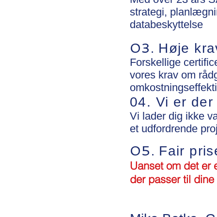
strategi, planlægn
databeskyttelse
03.
Høje krav
Forskellige certif
vores krav om rådg
omkostningseffekti
04. Vi er der
Vi lader dig ikke 
et udfordrende proj
05.
Fair pris
Uanset om det er et
der passer til dine