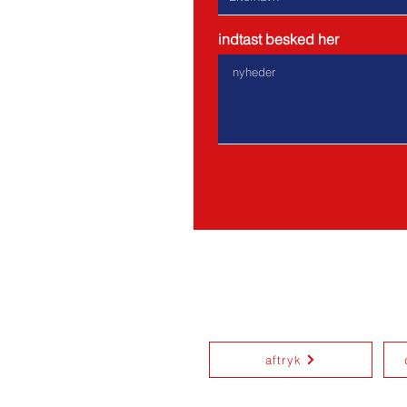
indtast besked her
Adresse: Am Tangstedter Fo
aftryk