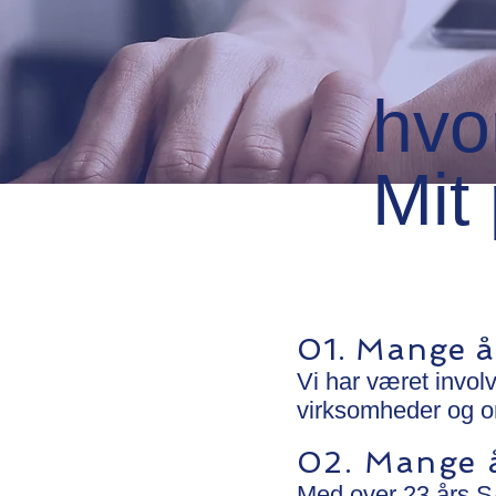
hvo
Mit 
01. Mange år
Vi har været involv
virksomheder og or
02. Mange 
Med over 23 års S