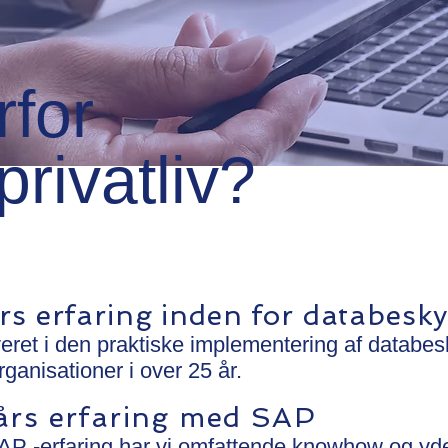
rfor
privatliv?
s erfaring inden for databesky
eret i den praktiske implementering af databesk
ganisationer i over 25 år.
års erfaring med SAP
AP -erfaring har vi omfattende knowhow og yd